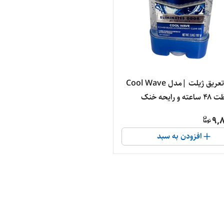
مام ضدتعریق ژیلت |مدل Cool Wave
| محافظت ۴۸ ساعته و رایحه خنک
9,8
افزودن به سبد