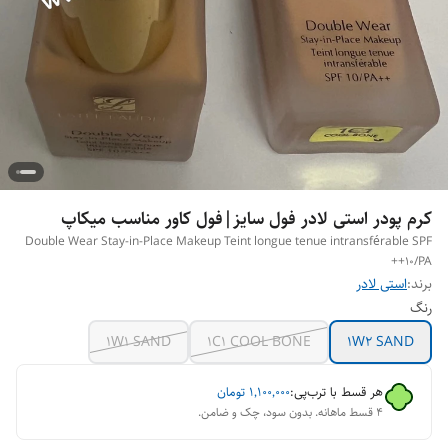
کرم پودر استی لادر فول سایز|فول کاور مناسب میکاپ
Double Wear Stay-in-Place Makeup Teint longue tenue intransférable SPF
10/PA++
برند:
استی لادر
رنگ
1W1 SAND
1C1 COOL BONE
1W2 SAND
هر قسط با ترب‌پی:
۱٬۱۰۰٬۰۰۰
تومان
۴ قسط ماهانه. بدون سود، چک و ضامن.