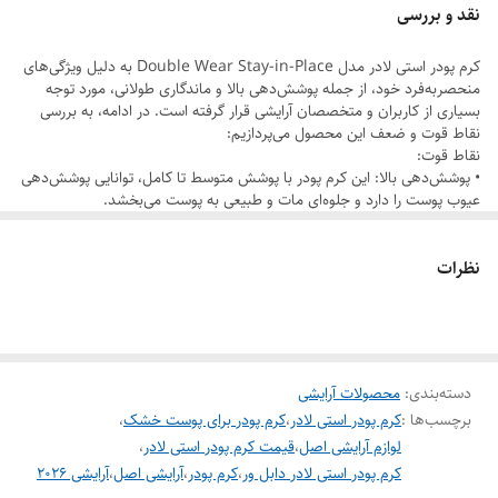
نقد و بررسی
کرم پودر استی لادر مدل Double Wear Stay-in-Place به دلیل ویژگی‌های
منحصربه‌فرد خود، از جمله پوشش‌دهی بالا و ماندگاری طولانی، مورد توجه
بسیاری از کاربران و متخصصان آرایشی قرار گرفته است. در ادامه، به بررسی
نقاط قوت و ضعف این محصول می‌پردازیم:
نقاط قوت:
• پوشش‌دهی بالا: این کرم پودر با پوشش متوسط تا کامل، توانایی پوشش‌دهی
عیوب پوست را دارد و جلوه‌ای مات و طبیعی به پوست می‌بخشد.
• ماندگاری طولانی: با ماندگاری ۲۴ ساعته، این محصول بدون نیاز به تمدید در
طول روز، ظاهر اولیه خود را حفظ می‌کند.
نظرات
• مقاومت در برابر تعریق و رطوبت: فرمولاسیون ضدآب این کرم پودر، آن را در
برابر تعریق و رطوبت مقاوم ساخته و برای استفاده در شرایط آب و هوایی
مختلف مناسب می‌کند.
• تنوع رنگی بالا: این محصول در ۶۰ طیف رنگی عرضه شده است که امکان
انتخاب مناسب‌ترین رنگ برای هر نوع پوست را فراهم می‌کند.
نقاط ضعف:
دسته‌بندی
:
محصولات آرایشی
• احساس سنگینی برای برخی کاربران: برخی از کاربران با پوست‌های حساس یا
برچسب‌ها :
کرم پودر استی لادر
،
کرم پودر برای پوست خشک
،
خشک ممکن است احساس کنند که این کرم پودر کمی سنگین یا کیکی روی
پوست می‌نشیند.
لوازم آرایشی اصل
،
قیمت کرم پودر استی لادر
،
• نیاز به مهارت در استفاده: به دلیل پوشش‌دهی بالا، ممکن است نیاز باشد
کرم پودر استی لادر دابل ور
،
کرم پودر
،
آرایشی اصل
،
آرایشی ۲۰۲۶
کاربران در استفاده از این محصول دقت بیشتری داشته باشند تا از ایجاد ظاهر