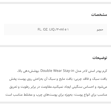
مشخصات
حجم
1 FL. OZ. LIQ./30ml e
توضیحات
کرم پودر استی لادر مدل Double Wear Stay-in ،پوشش‌دهی بالا،
بافت سبک و فاقد چربی: بافت مایع و سبک آن به‌راحتی روی پوست پخش
می‌شود و احساس سنگینی ایجاد نمیکنید،مقاومت در برابر رطوبت و تعریق
مناسب برای انواع پوست: به‌ویژه برای پوست‌های چرب و مختلط مناسب است
و با کنترل چربی، از براق شدن پوست جلوگیری میکند