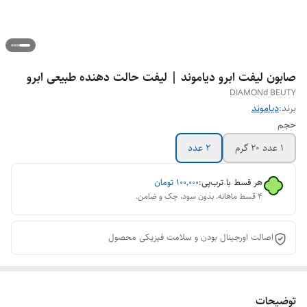
صابون لیفت ابرو دیاموند | لیفت حالت دهنده طبیعی ابرو
DIAMONd BEUTY
برند:
دیاموند
حجم
۱ عدد ۲۰ گرم
۲ عدد
هر قسط با ترب‌پی:
۱۰۰٬۰۰۰
تومان
۴ قسط ماهانه. بدون سود، چک و ضامن.
اصالت اورجینال بودن و سلامت فیزیکی محصول
توضیحات