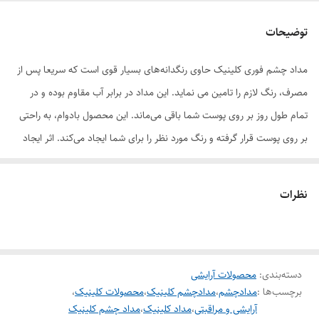
توضیحات
مداد چشم فوری کلینیک حاوی رنگدانه‌های بسیار قوی است که سریعا پس از
مصرف، رنگ لازم را تامین می نماید. این مداد در برابر آب مقاوم بوده و در
تمام طول روز بر روی پوست شما باقی می‌ماند. این محصول بادوام، به راحتی
بر روی پوست قرار گرفته و رنگ مورد نظر را برای شما ایجاد می‌کند. اثر ایجاد
شده از این محصول بسیار نرم، لطیف و مقاوم در برابر پاک یا پخش شدن
می‌باشد. با مفصل چرخشی اتوماتیک تعبیه شده در این محصول، نیازی به
نظرات
مداد تراش نیست.
دسته‌بندی
:
محصولات آرایشی
برچسب‌ها :
مدادچشم
،
مدادچشم کلینیک
،
محصولات کلینیک
،
آرایشی و مراقبتی
،
مداد کلینیک
،
مداد چشم کلینیک