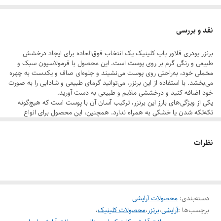
می‌آورد.
2. بافت نرم و مخملی: به‌راحتی ترکیب می‌شود و هیچ اثری از خشکی یا تکه‌تکه
نقد و بررسی
شدن روی پوست نمی‌گذارد.
برنزر پودری فلاور پاپ کلینیک یک انتخاب فوق‌العاده برای ایجاد درخشش
3. مناسب برای انواع پوست: با فرمولاسیون بدون چربی و غیر کومدون‌زا،
طبیعی و رنگی گرم بر روی پوست است. این محصول با فرمولاسیون سبک و
مناسب پوست‌های چرب، خشک و مختلط است.
مخملی خود، به‌راحتی روی پوست می‌نشیند و جلوه‌ای صاف و یکدست به چهره
می‌بخشد. با استفاده از این برنزر، می‌توانید گرمای طبیعی و شادابی را به صورت
4. ماندگاری طولانی: برای داشتن درخشش طبیعی و جذاب در طول روز.
خود اضافه کنید و درخششی ملایم و طبیعی به دست آورید.
برنزر پودری فلاور پاپ کلینیک، انتخابی عالی برای کسانی است که به دنبال
یکی از ویژگی‌های بارز این برنزر، ترکیب آسان آن با پوست است که هیچ‌گونه
تکه‌تکه شدن یا خشکی به همراه ندارد. همچنین، این محصول برای انواع
درخششی طبیعی و گرمای دلپذیر برای آرایش روزانه یا مجالس هستند.
پوست‌ها مناسب است و به‌ویژه برای کسانی که پوست چرب، خشک یا مختلط
دارند، ایده‌آل است.
نظرات
با ماندگاری طولانی و رنگی طبیعی، برنزر فلاور پاپ کلینیک به شما کمک
می‌کند تا در طول روز، درخشش و زیبایی خود را حفظ کنید. این محصول علاوه
بر کارایی بالای خود، فاقد تست حیوانی است و به‌عنوان یک گزینه اخلاقی در
صنعت آرایش شناخته می‌شود.
Clinique Flower Pop Powder Bronzer is a fantastic choice for
adding a natural glow and warm color to the skin. With its
دسته‌بندی
:
محصولات آرایشی
lightweight, velvety formula, it blends effortlessly, providing a
برچسب‌ها :
آرایشی
،
برنزر
،
محصولات کلینیک
،
smooth and even finish. This bronzer enhances the