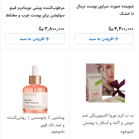
شوینده صورت سراوی پوست نرمال
مرطوب‌کننده ویشی نورمادرم فیتو
تا خشک
سولوشن برای پوست چرب و مختلط
– کنترل چربی و شفافیت پوست"
3,800,000
4,400,000
افزودن به سبد
افزودن به سبد
ب ب کرم نوروا اکتیپوررنگی ضد
ویتامین C بابوسنس | روشن‌کننده
جوش و آکنه و آسکار با پوشش
و ضد لک قوی
طبیعی"
ناموجود
ناموجود