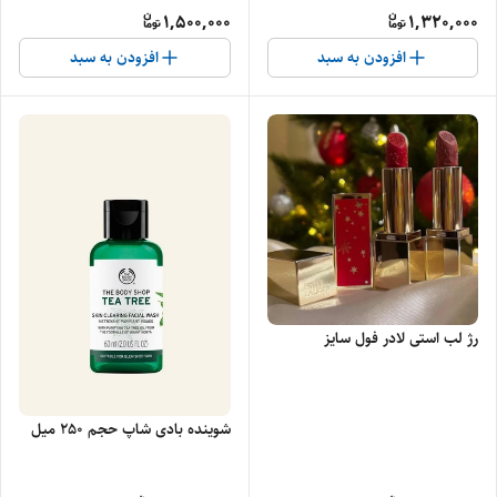
1,500,000
1,320,000
افزودن به سبد
افزودن به سبد
رژ لب استی لادر فول سایز
شوینده بادی شاپ حجم 250 میل