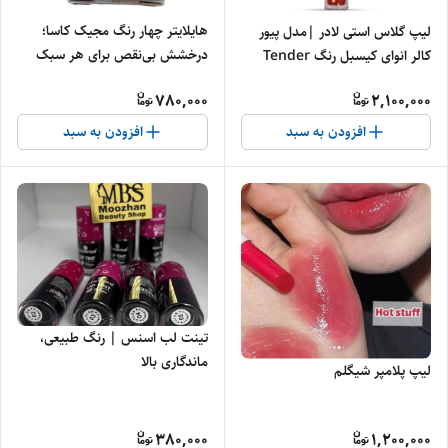
هایلایتر چهار رنگ مجیک کاسا؛
لیپ گلاس استی لادر |مدل پیور
درخشش بی‌نقص برای هر سبک
کالر انوای کیسبل رنگ Tender
آرایش
Trap 107
780,000
2,100,000
افزودن به سبد
افزودن به سبد
تینت لب اسنس | رنگ طبیعی،
ماندگاری بالا
لیپ پلامپر شیگلم
380,000
1,200,000