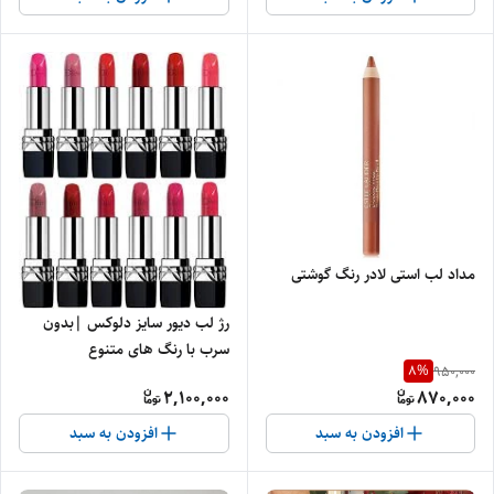
مداد لب استی لادر رنگ گوشتی
رژ لب دیور سایز دلوکس |بدون
سرب با رنگ های متنوع
8
%
950,000
2,100,000
870,000
افزودن به سبد
افزودن به سبد