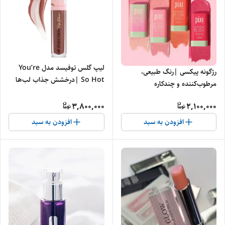
لیپ گلس توفیسد مدل You’re
رژگونه پیکسی |رنگ طبیعی،
So Hot |درخشش جذاب لب‌ها
مرطوب‌کننده و چندکاره
5.20 میل
3,800,000
2,100,000
افزودن به سبد
افزودن به سبد