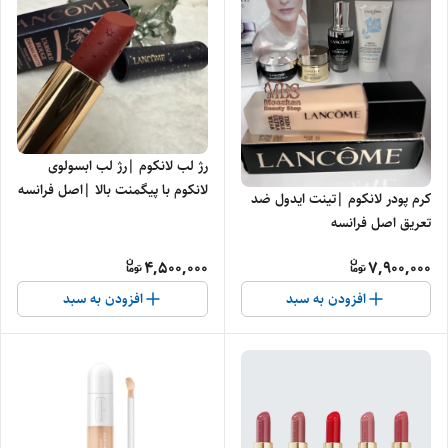
رژ لب لانکوم |رژ لب ابسولوی
لانکوم با پیگمنت بالا |اصل فرانسه
کرم پودر لانکوم |تینت ایدول ضد
با جعبه
تعریق اصل فرانسه
4,500,000
7,900,000
افزودن به سبد
افزودن به سبد