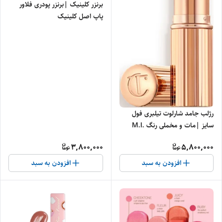
برنزر کلینیک |برنزر پودری فلاور
پاپ اصل کلینیک
رژلب جامد شارلوت تیلبری فول
سایز |مات و مخملی رنگ‌ M.I.
KISS
3,800,000
5,800,000
افزودن به سبد
افزودن به سبد