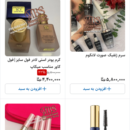
سرم ژنفیک صورت لانکوم
کرم پودر استی لادر فول سایز|فول
کاور مناسب میکاپ
22
%
5,700,000
4,400,000
5,800,000
افزودن به سبد
افزودن به سبد