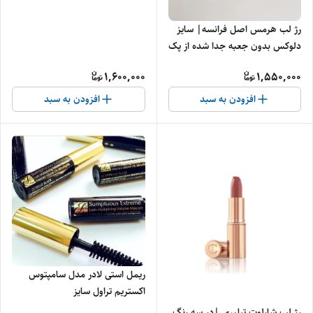
رژ لب هرمس اصل فرانسه| سایز
دلوکس بدون جعبه جدا شده از پک
1,600,000
1,550,000
افزودن به سبد
افزودن به سبد
ریمل استی لادر مدل سامپتوس
اکستریم تراول سایز
رژ لب شارلوت تیلبری |در سه رنگ