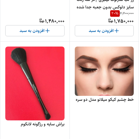
سایز دلوکس بدون جعبه جدا شده
20
%
2,200,000
از پک
1,480,000
1,750,000
افزودن به سبد
افزودن به سبد
خط چشم کیکو میلانو مدل دو سره
براش سایه و رژگونه لانکوم