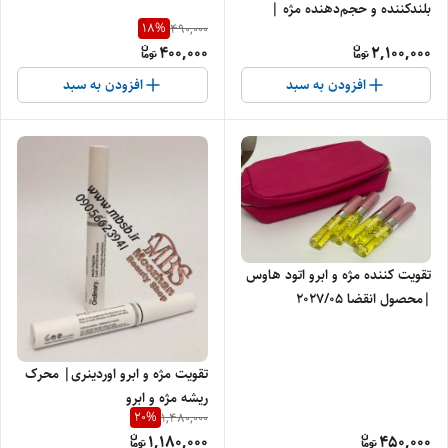
بلندکننده و حجم‌دهنده مژه |
18
%
490,000
Clinique Mascara
400,000
2,100,000
افزودن به سبد
افزودن به سبد
تقویت کننده مژه و ابرو اتود هاوس
|محصول انقضا 2027/05
تقویت مژه و ابرو اوردینری| محرک
ریشه مژه و ابرو
20
%
1,480,000
1,180,000
450,000