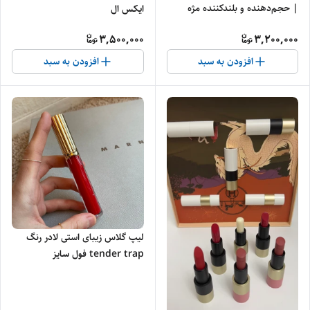
| حجم‌دهنده و بلندکننده مژه
ایکس ال
3,500,000
3,200,000
افزودن به سبد
افزودن به سبد
لیپ گلاس زیبای استی لادر رنگ
tender trap فول سایز