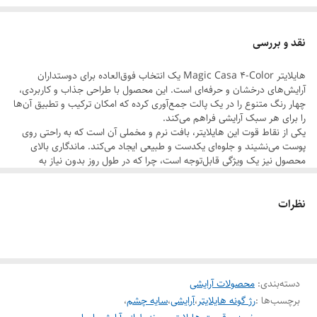
مزایا:
چهار رنگ کاربردی: هر پالت شامل چهار طیف رنگی است که برای انواع
نقد و بررسی
پوست‌ها و موقعیت‌ها مناسب هستند.
هایلایتر Magic Casa 4-Color یک انتخاب فوق‌العاده برای دوستداران
بافت نرم و ابریشمی: به راحتی روی پوست می‌نشیند و ظاهری یکنواخت و
آرایش‌های درخشان و حرفه‌ای است. این محصول با طراحی جذاب و کاربردی،
بدون لکه ایجاد می‌کند.
چهار رنگ متنوع را در یک پالت جمع‌آوری کرده که امکان ترکیب و تطبیق آن‌ها
را برای هر سبک آرایشی فراهم می‌کند.
دوام بالا: ماندگاری طولانی مدت بدون محو شدن در طول روز.
یکی از نقاط قوت این هایلایتر، بافت نرم و مخملی آن است که به راحتی روی
چندکاره: مناسب برای برجسته کردن گونه‌ها، پلک‌ها، بینی و هر نقطه‌ای که
پوست می‌نشیند و جلوه‌ای یکدست و طبیعی ایجاد می‌کند. ماندگاری بالای
محصول نیز یک ویژگی قابل‌توجه است، چرا که در طول روز بدون نیاز به
نیاز به درخشندگی دارد.
تمدید، پوست شما را درخشان نگه می‌دارد.
این محصول همچنین به لطف فرمولاسیون سبک و فاقد مواد مضر، برای انواع
فرمولاسیون سبک: بدون ایجاد سنگینی یا چربی روی پوست.
نظرات
پوست‌ها، حتی پوست‌های حساس، مناسب است. بسته‌بندی شیک و قابل
دوستدار پوست: فاقد پارابن و ترکیبات مضر، مناسب برای پوست‌های
حمل آن نیز باعث شده تا به راحتی در کیف آرایشی جا بگیرد و همراهی ایده‌آل
برای آرایش روزانه یا مهمانی‌ها باشد.
حساس.
به طور کلی، Magic Casa 4-Color Highlighter با کیفیت بالا، رنگ‌های
بسته‌بندی شیک و قابل حمل: ایده‌آل برای استفاده روزمره و سفر.
جذاب و کارایی چندمنظوره، یک انتخاب عالی برای درخشندگی و زیبایی بیشتر
است.
این هایلایتر انتخابی عالی برای درخشندگی طبیعی و بی‌نقص در آرایش روزانه و
دسته‌بندی
:
محصولات آرایشی
The Magic Casa 4-Color Highlighter is a must-have for those
برچسب‌ها :
رژ گونه هایلایتر
،
آرایشی
،
سایه چشم
،
who love radiant and professional makeup. This versatile
حرفه‌ای است.
palette features four blendable shades, perfect for various