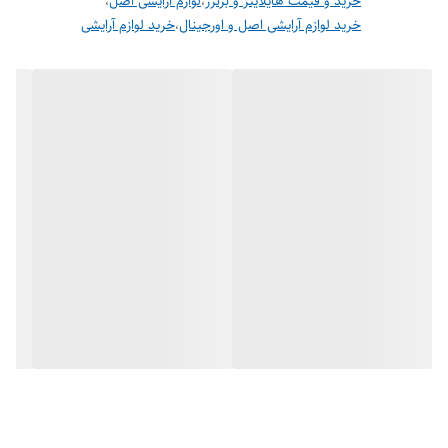
خرید و قیمت هایلایتر و برنزر
،
لوازم آرایشی اصل
،
styles and skin tones.
خرید لوازم آرایشی اصل و اورجینال
،
خرید لوازم آرایشی
Its soft, velvety texture ensures smooth application and a
natural, seamless finish. With long-lasting wear, it keeps your
glow intact throughout the day without touch-ups. The
lightweight, skin-friendly formula makes it suitable for all skin
types, including sensitive skin.
Compact and stylish packaging makes it travel-friendly and
ideal for daily or special occasion use. Overall, this
highlighter is a fantastic choice for achieving a luminous and
flawless look.