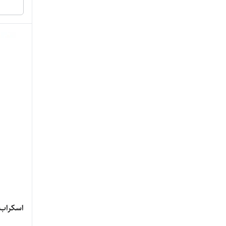
آوردینری
آیکونیک لندن
اتود هاووس
اربن دیکی
استی لادر
استیلادر
اسنس
اکسیس وای
الف
اسکراب لایه بر
المیس