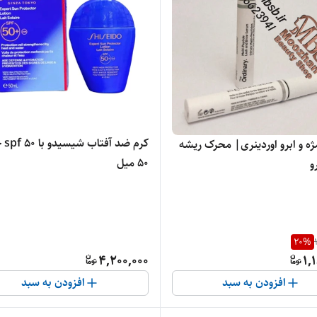
کرم ضد
ژه و ابرو اوردینری| محرک ریشه
50 میل
و
20
%
4,200,000
1,
افزودن به سبد
افزودن به سبد