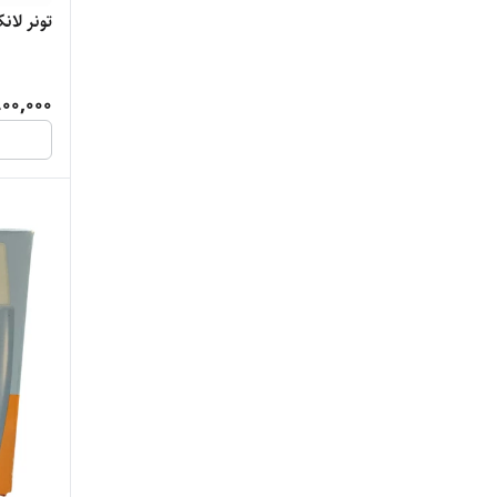
تونر لا
ایزیدین
ایمدین
00,000
اینکی لیست
بادی شاپ
بایوسنس
بت اند بادی
بلیف
بنفیت
بی اچ کازمتیک