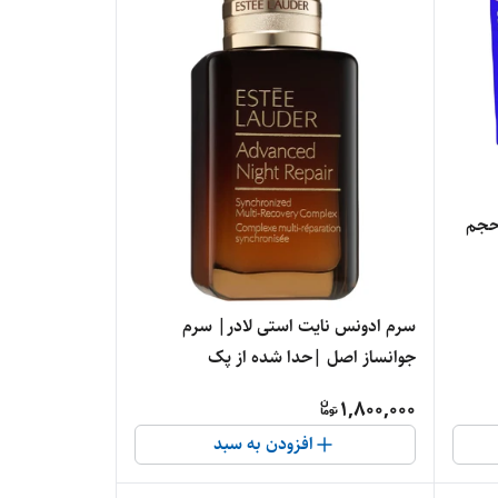
 آفتاب شیسیدو با spf 50 حجم
سرم ادونس نایت استی لادر| سرم
جوانساز اصل |حدا شده از پک
1,800,000
افزودن به سبد