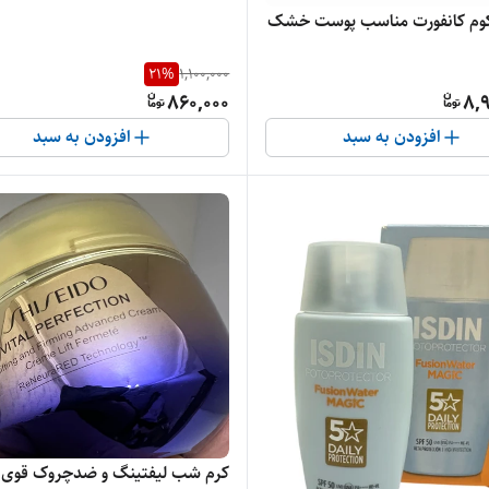
نکوم کانفورت مناسب پوست خشک
21
%
1,100,000
860,000
8,9
افزودن به سبد
افزودن به سبد
کرم شب لیفتینگ و ضدچروک قوی