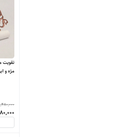
Garnier
Isle of Paradise
Kiko
Lancome
تقویت م
مژه و ابر
Luxvisage
Magic Casa
Noreva
1,480,000
180,000
ogx
Sheglam