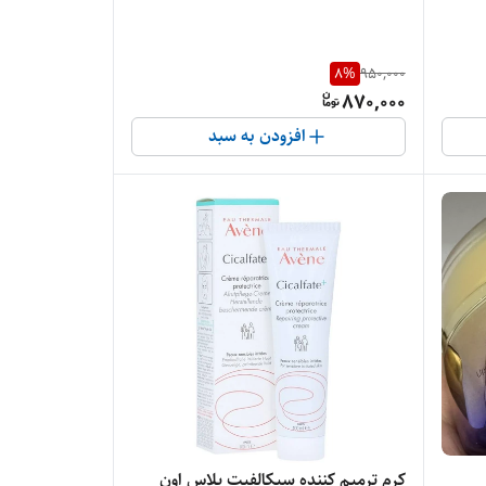
8
%
950,000
870,000
افزودن به سبد
کرم ترمیم کننده سیکالفیت پلاس اون