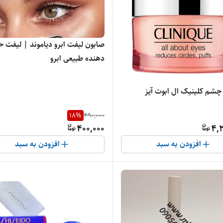
صابون لیفت ابرو دیاموند | لیفت ح
دهنده طبیعی ابرو
 چشم کلینیک ال ابوت آیز
18
%
490,000
400,000
4,2
افزودن به سبد
افزودن به سبد