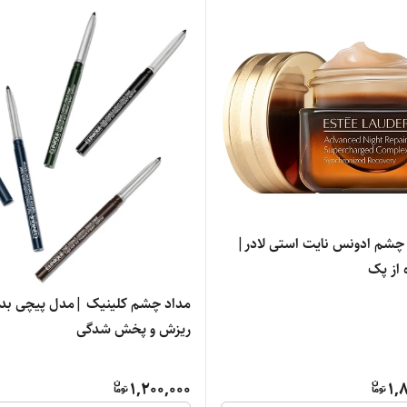
 چشم ادونس نایت استی لادر|
از پک
مداد چشم کلینیک |مدل پیچی بد
ریزش و پخش شدگی
1,200,000
1,