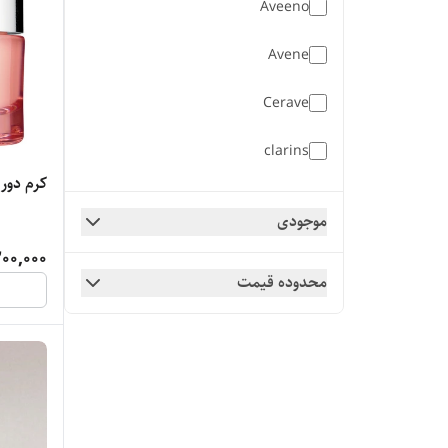
Aveeno
محصولات مراقبتی
Avene
محصولات مو
Cerave
محصولات بدن
clarins
کیف
کرم دور
Clarins
موجودی
ابزار آرایشی
Cosrx
00,000
محدوده قیمت
Dexe
Dior
Dove
Eos