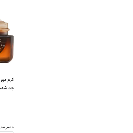
Shiseido
Sol de brazilian
Sulwhasoo
The Ordinary
Too Faced
Vichy
کرم دور
جد شده 
Wet n Wild
Zoeva
آناستازیا
800,000