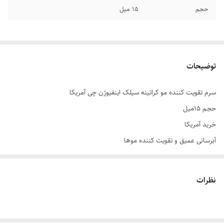
حجم
15 میل
توضیحات
سرم تقویت کننده مو کراتینه سیلک اینفیوژن چی آمریکا
حجم ۱۵میل
خرید آمریکا
آبرسانی عمیق و تقویت کننده موها
ترمیم کننده و بازسازی کننده قوی موها
بهبود خاصیت ارتجاعی و استحکام موها
نظرات
نرم کننده و درخشان کننده موها
جلوگیری از خشک و شکننده شدن تارهای مو
مناسب برای انواع موها مخصوصا موهای خشک و آسیب دیده