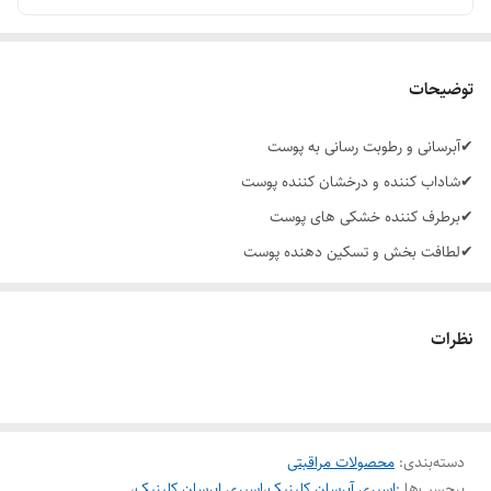
توضیحات
✔آبرسانی و رطوبت رسانی به پوست
✔شاداب کننده و درخشان کننده پوست
✔برطرف کننده خشکی های پوست
✔لطافت بخش و تسکین دهنده پوست
✔نرم کننده و یکدست کننده پوست
✔قابلیت استفاده بدون محدودیت و هر زمان از روز
نظرات
✔دارای فرمولاسیونی سبک و زود جذب
✔بدون ایجاد حس چسبناکی روی پوست
✔ضد حساسیت
دسته‌بندی
:
محصولات مراقبتی
✔فاقد ترکیبات عطری و مواد مضر
برچسب‌ها :
اسپری آبرسان کلینیک
،
اسپری ابرسان کلینیک
،