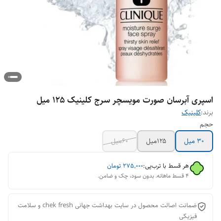
اسپری آبرسان صورت مویسچر سرج کلینیک ۱۲۵ میل
برند:
کلینیک
حجم
۳۰ میل
۱۲۵میل
60میل
هر قسط با ترب‌پی:
۲۷۵٬۰۰۰
تومان
۴ قسط ماهانه. بدون سود، چک و ضامن.
ضمانت اصالت محصول در سایت بهداشت جهانی chek fresh و سلامت
فیزیکی