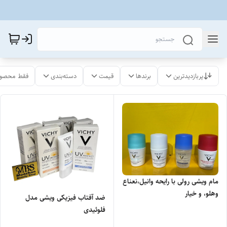
پربازدیدترین
برندها
قیمت
دسته‌بندی
فقط محصول
مام ویشی رولی با رایحه وانیل،نعناع
وهلو، و خیار
ضد آفتاب فیزیکی ویشی مدل
فلوئیدی