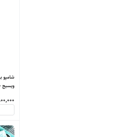
شامپو ب
ویسیج - 
00,000