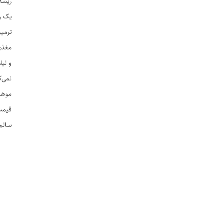
ریشه
یک رو
ترمی
مغذی
و لیل
نمی‌
موها
قیمت 
سالم‌