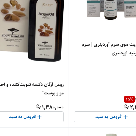
یت موی سرم آوردینری |سرم
تید اوردینری
روغن آرگان دکسه تقویت‌کننده و احی
مو و پوست"
25
%
1,380,000
2,
افزودن به سبد
افزودن به سبد