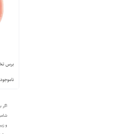
برس تخ
ناموجود
اگر ب
شامپو
و زی