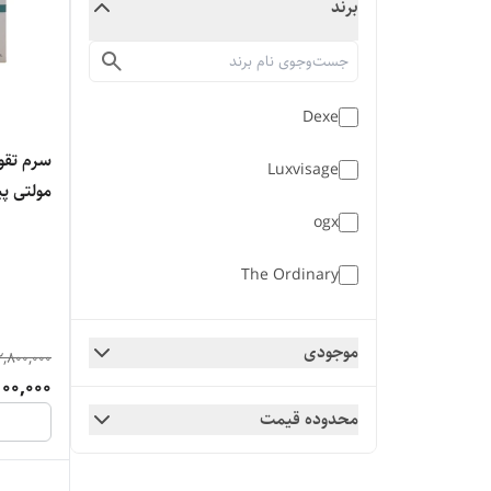
برند
Dexe
سرم تقو
Luxvisage
مولتی پپ
ogx
The Ordinary
تنگل تیزر
موجودی
2,800,000
جی
100,000
محدوده قیمت
نوکس