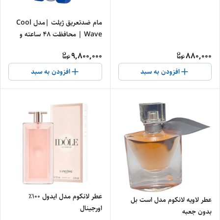
مام ضدتعریق ژیلت |مدل Cool
Wave | محافظت ۴۸ ساعته و
رایحه خنک مردانه
9,800,000
880,000
افزودن به سبد
افزودن به سبد
عطر لانکوم مدل ایدول ۱۰۰٪
عطر لاویه لانکوم مدل است بل
اورجینال
بدون جعبه