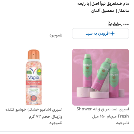
پالمرز
مام ضدتعریق نیوآ اصل|با رایحه
ماندگار| محصول آلمان
550,000
افزودن به سبد
ناموجود
اسپری ضد تعریق زنانه Shower
اسپری (شامپو خشک) خوشبو کننده
Fresh میچام ۱۵۰ میل
واژینال حجم ۷۳ گرم
ناموجود
ناموجود