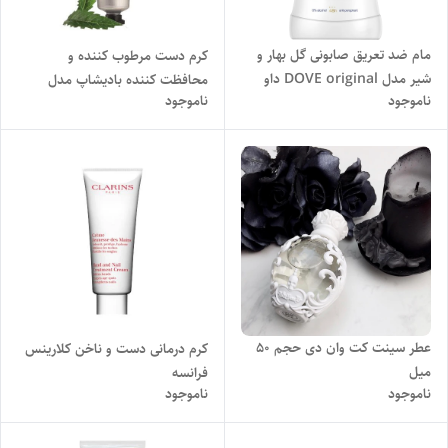
مام ضد تعریق صابونی گل بهار و
کرم دست مرطوب کننده و
شیر مدل DOVE original داو
محافظت کننده بادیشاپ مدل
ناموجود
ناموجود
حجم ۴۰ میلی لیتر خرید انگلیس
همپ حجم ۳۰ میل
عطر سینت کت وان دی حجم ۵۰
کرم درمانی دست و ناخن کلارینس
میل
فرانسه
ناموجود
ناموجود