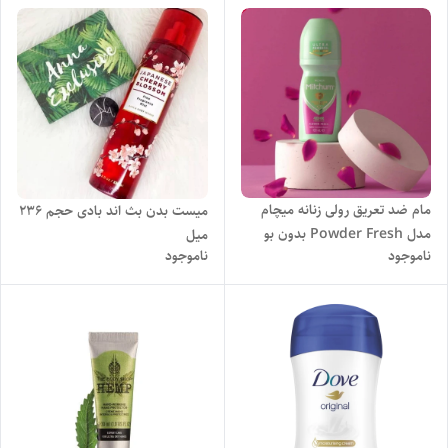
مام ضد تعریق رولی زنانه میچام
میست بدن بث اند بادی حجم 236
مدل Powder Fresh بدون بو
میل
ناموجود
ناموجود
حجم ۵۰ میل