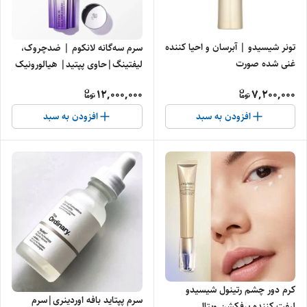
تونر شیسیدو | آبرسان و احیا کننده
سرم سه‌گانه لانکوم | ضدچروک،
غنی شده صورت
لیفتینگ|حاوی پپتید| هیالورونیک
اسید و نیاسینامید
12,000,000
7,200,000
افزودن به سبد
افزودن به سبد
کرم دور چشم رتینول شیسیدو
سرم پپتاید بافه اوردینری|سرم
لیفت کننده پرفکشن ویتال