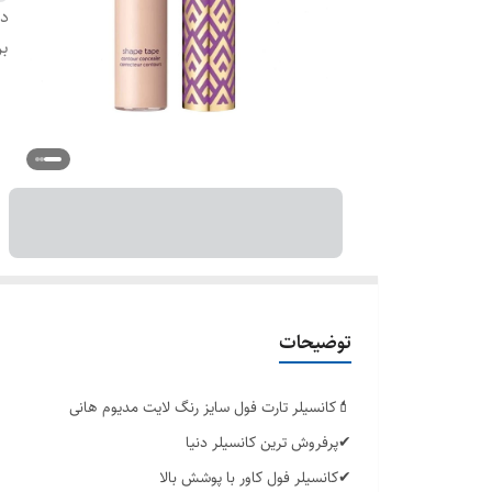
دس
بر
توضیحات
💄کانسیلر تارت فول سایز رنگ لایت مدیوم هانی
✔پرفروش ترین کانسیلر دنیا
✔کانسیلر فول کاور با پوشش بالا