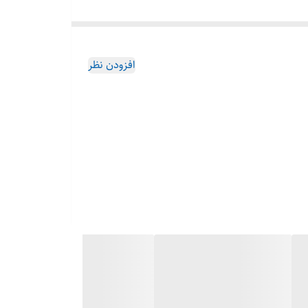
افزودن نظر
ات آرایشی و زیبایی از بهترین و معتبر ترین برند های روز
ین درموژان شاپ به عنوان بزرگترین وارد کننده “ارسال