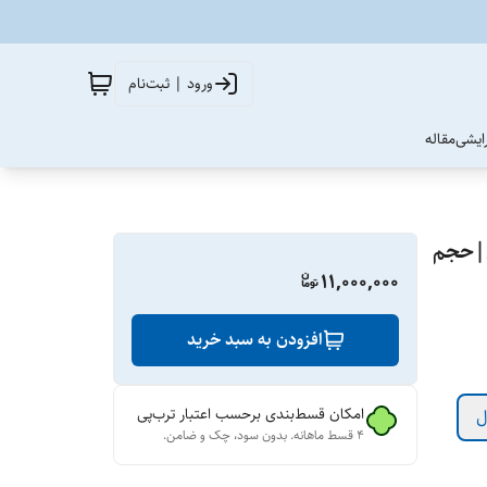
ورود | ثبت‌نام
آرایشی
مقاله
ل|حجم
11,000,000
افزودن به سبد خرید
امکان قسط‌بندی برحسب اعتبار ترب‌پی
ل
۴ قسط ماهانه. بدون سود، چک و ضامن.