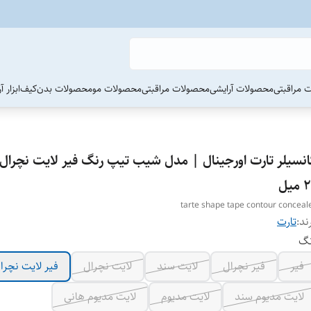
 مراقبتی
محصولات آرایشی
محصولات مراقبتی
محصولات مو
محصولات بدن
کیف
ابزار 
انسیلر تارت اورجینال | مدل شیب تیپ رنگ فیر لایت نچرا
میل
tarte shape tape contour conceal
ند:
تارت
نگ
فیر
فیر نچرال
لایت سند
لایت نچرال
فیر لایت نچرا
لایت مدیوم سند
لایت مدیوم
لایت مدیوم هانی