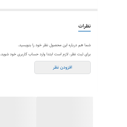
✔آبرسانی پوست دور چسم
✔فاقد پارابن
برای مشاوره تماس یا واتساپ و تلگرام ( 09056623941 ) با ما در ارتباط باشید
نظرات
موژان بیوتی شاپ در یک نگاه …
فروشگاه آنلاین موژان بیوتی شاپ با توجه به تناسب خواسته ه
شما هم درباره این محصول نظر خود را بنویسید.
دنیا با اصالت کد محصولات در سایت های معتبر می باشد که
برای ثبت نظر، لازم است ابتدا وارد حساب کاربری خود شوید.
سریع”،”ضمانت بهترین قیمت” و ” تضمین اصل بودن کالا ” سه
افزودن نظر