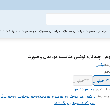
 مراقبتی
محصولات آرایشی
محصولات مراقبتی
محصولات مو
محصولات بدن
کیف
ابزار 
وغن چندکاره نوکس مناسب مو، بدن و صورت
ند:
نوکس
جم
10 میل
30 میل
ته‌بندی
:
محصولات مو
چسب‌ها :
نوکس
،
روغن نوکس
،
روغن مو
،
روغن بدن
،
روغن مو نوکس
،
روغن ارگا
احیا کننده موهای رنگ شده