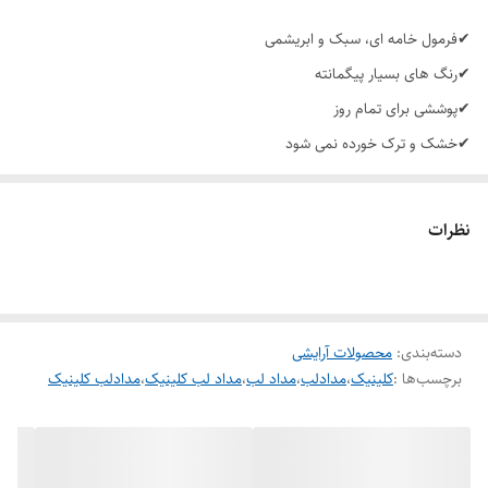
✔فرمول خامه ای، سبک و ابریشمی
✔رنگ های بسیار پیگمانته
✔پوششی برای تمام روز
✔خشک و ترک خورده نمی شود
✔مانع بهم ریختن رژ لب می شود
نظرات
دسته‌بندی
:
محصولات آرایشی
برچسب‌ها :
کلینیک
،
مدادلب
،
مداد لب
،
مداد لب کلینیک
،
مدادلب کلینیک