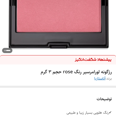
رژگونه لورامرسیر رنگ rose حجم ۳ گرم
برند:
آناستازیا
توضیحات
✔رنگ هلویی بسیار زیبا و طبیعی