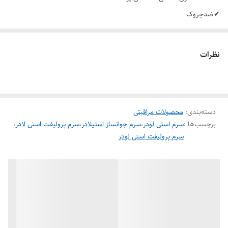
✔ضدچروک
✔قابلیت جوانسازی پوست
✔کاهش چین و چروک
نظرات
✔جلوگیری از پیری زودرس
✔مناسب انواع پوست
دسته‌بندی
:
محصولات مراقبتی
برچسب‌ها :
سرم استی لودر
،
سرم جوانساز استیلادر
،
سرم پرولیفت استی لادر
،
سرم پرولیفت استی لودر