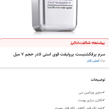
سرم پرفکشنیست پرولیفت قوی استی لادر حجم ۷ میل
برند:
استی لادر
توضیحات
✔حاوی ویتامین سی
✔کلاژن سازی پوست
✔ضد لک قوی کاهش لکه های پوست