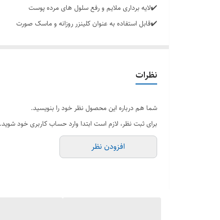
✔️لایه برداری ملایم و رفع سلول ‌های مرده پوست
✔️قابل استفاده به عنوان کلینزر روزانه و ماسک صورت
✔️سرشار از آنتی اکسیدان، ویتامین ‌ها و مواد معدنی
✔️حاوی ترکیبات و عصاره‌ های گیاهی و طبیعی و جلبک ‌ها
✔️حاوی گلیسیرین و سدیم هیالورونات و مرطوب کننده پوس
نظرات
✔️جلوگیری از ایجاد خشکی و التهاب پوست
✔️کنترل کننده چربی و جلوگیری از برق افتادن پوست
شما هم درباره این محصول نظر خود را بنویسید.
✔️نرم کننده و شاداب کننده پوست
برای ثبت نظر، لازم است ابتدا وارد حساب کاربری خود شوید.
✔️تقویت کننده و تغذیه کننده پوست
افزودن نظر
✔️روشن کننده و شفاف کننده پوست
✔️دارای بافت نرم و کرمی
✔️آزمایش شده توسط متخصصین پوست و چشم
✔️مناسب برای انواع پوست خصوصا پوست های چرب