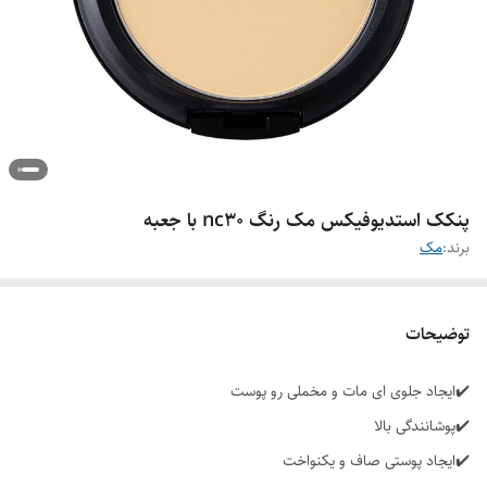
پنکک استدیوفیکس مک رنگ nc30 با جعبه
برند:
مک
توضیحات
✔️ایجاد جلوی ای مات و مخملی رو پوست
✔️پوشانندگی بالا
✔️ایجاد پوستی صاف و یکنواخت