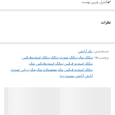
✔️کنترل چربی پوست
✔️ماندگاری بالا
✔️منافذ پوست را مسدود نمی کند.
نظرات
✔️مناسب انواع پوست حتی پوست چرب
دسته‌بندی
:
پک آرایشی
برچسب‌ها :
پنکک مک
،
پنکک صورت
،
پنکک
،
پنکک استدیوفیکس
،
پنکک استدیو فیکس
،
پنکک استدیوفیکس مک
،
پنکک استدیو فیکس مک
،
محصولات مک
،
مک
،
زیبایی صورت
،
آرایش
،
آرایشی
،
پوست زیبا