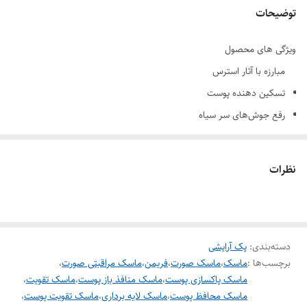
توضیحات
ویژگی های محصول
مبارزه با آثار استرس
تسکین دهنده پوست
رفع جوش‌های سر سیاه
پاکسازی پوست
کمک به کوچک شدن منافذ باز پوست
نظرات
تغذیه عالی پوست و ایجاد پوستی شفاف، شاداب و با طراوت
تقویت پوست و محافظت در برابر رادیکال های آزاد
جلوگیری از پیری و ایجاد چین و چروک
دسته‌بندی
:
پک آرایشی
لایه برداری ملایم بدون ایجادخشکی
برچسب‌ها :
ماسک
،
ماسک صورت
،
فریمن
،
ماسک مراقبتی صورت
،
رطوبت رسانی بدون ایجاد احساس چربی و سنگینی
ماسک پاکسازی پوست
،
ماسک منافذ باز پوست
،
ماسک تقویت
،
ماسک محافظ پوست
،
ماسک لایه برداری
،
ماسک تقویت پوست
،