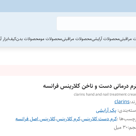
 مراقبتی
محصولات آرایشی
محصولات مراقبتی
محصولات مو
محصولات بدن
کیف
ابزار 
رم درمانی دست و ناخن کلارینس فرانسه
clarins hand and nail treatment cre
ند:
clarins
ته‌بندی
:
پک آرایشی
چسب‌ها :
کرم دست کلارینس
،
کرم کلارینس
،
کلارینس اصل فرانسه
جم
:
30 میل