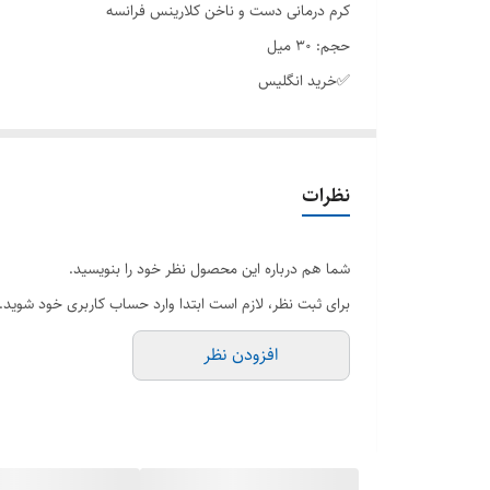
کرم درمانی دست و ناخن کلارینس فرانسه
حجم: ۳۰ میل
✅خرید انگلیس
آب‌رسانی و ایجاد لطافت در پوست دست
محافظت از پوست دست در مقابل آسیب‌های محیطی
کاهش لکه‌های تیره
نظرات
بازسازی و تقویت ناخن‌ها
دارای ساختار کرمی غیر چسبنده و جذب آنی در پوست دست
شما هم درباره این محصول نظر خود را بنویسید.
برای ثبت نظر، لازم است ابتدا وارد حساب کاربری خود شوید.
افزودن نظر