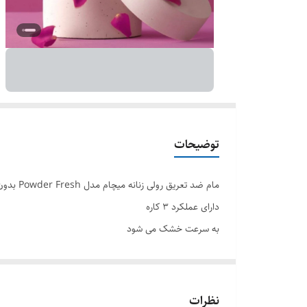
توضیحات
مام ضد تعریق رولی زنانه میچام مدل Powder Fresh بدون بو حجم ۵۰ میل
دارای عملکرد 3 کاره
به سرعت خشک می شود
جلوگیری از بوی نامطبوع عرق
محافظت در برابر خیسی زیر بغل
مقابله با باکتری های مولد بوی نامطبوع
نظرات