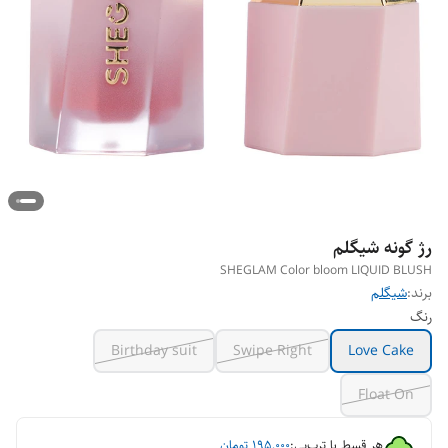
رژ گونه شیگلم
SHEGLAM Color bloom LIQUID BLUSH
برند:
شیگلم
رنگ
Birthday suit
Swipe Right
Love Cake
Float On
هر قسط با ترب‌پی:
۱۹۵٬۰۰۰
تومان