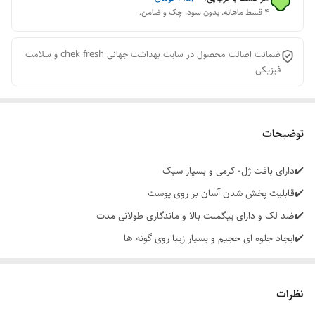
۴ قسط ماهانه. بدون سود، چک و ضامن.
ضمانت اصالت محصول در سایت بهداشت جهانی chek fresh و سلامت
فیزیکی
توضیحات
✔️دارای بافت ژل- کرمی و بسیار سبک
✔️قابلیت پخش شدن آسان بر روی پوست
✔️ضد لک و دارای پیگمنت بالا و ماندگاری طولانی مدت
✔️ایجاد جلوه ای حجیم و بسیار زیبا روی گونه ها
✔️دارای فینیش زیبا و طبیعی
✔️حاوی مواد مغذی مانند ویتامین C
نظرات
✔️طراحی شده در رنگ های جذاب و متنوع