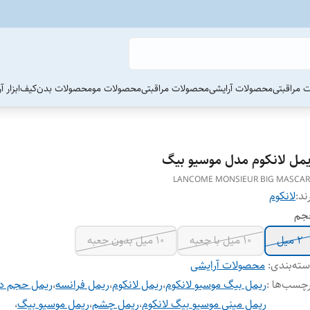
 مراقبتی
محصولات آرایشی
محصولات مراقبتی
محصولات مو
محصولات بدن
کیف
ابزار 
یمل لانکوم مدل موسیو بیگ
LANCOME MONSIEUR BIG MASCA
ند:
لانکوم
جم
۲ میل
10 میل با جعبه
10 میل بدون جعبه
ته‌بندی
:
محصولات آرایشی
چسب‌ها :
ریمل بیگ موسیو لانکوم
،
ریمل لانکوم
،
ریمل فرانسه
،
ریمل حجم د
ریمل مینی موسیو بیگ لانکوم
،
ریمل چشم
،
ریمل موسیو بیگ
،