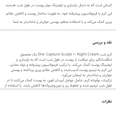
کسانی است که به دنبال بازسازی و لیفتینگ موثر پوست در طول شب هستند.
این کرم با فرمولاسیون پیشرفته خود، به تقویت ساختار پوست و کاهش علائم
پیری کمک می‌کند و با استفاده منظم، پوستی جوان‌تر و شاداب‌تر به شما
می‌بخشد.
چرا این کرم شب را باید انتخاب کنید؟
نقد و بررسی
بازسازی عمیق: با استفاده از ترکیبات نوآورانه، پوست را در طول شب ترمیم
کرم شب Dior Capture Sculpt 10 Night Cream یک محصول
و بازسازی می‌کند.
شگفت‌انگیز برای مراقبت از پوست در طول شب است که به بازسازی و
لیفتینگ مؤثر: به سفت‌تر شدن پوست کمک می‌کند و خطوط ریز را کاهش
لیفتینگ پوست کمک می‌کند. با ترکیب فرمولاسیون پیشرفته و مواد مغذی،
این کرم به ترمیم پوست آسیب‌دیده و کاهش علائم پیری پرداخته و پوستی
می‌دهد.
جوان‌تر و شاداب‌تر به ارمغان می‌آورد.
افزایش شادابی پوست: با خاصیت آبرسانی قوی، پوست را نرم و درخشان
ترکیبات نوآورانه کرم، شامل عوامل آبرسان قوی، به پوست کمک می‌کنند تا در
طول شب ترمیم شده و خطوط ریز و چین‌وچروک‌ها کاهش یابند. با استفاده از
نگه می‌دارد.
این کرم شب، احساس نرمی و درخشش در پوست به وضوح قابل مشاهده
خواهد بود. همچنین، این کرم به سفت‌تر شدن پوست و تقویت ساختار آن
فرمولاسیون پیشرفته دیور: این کرم شب از بهترین ترکیبات علمی و طبیعی
نظرات
کمک کرده و پوستی محکم‌تر و صاف‌تر به شما می‌بخشد.
برای مراقبت از پوست بهره می‌برد.
Dior Capture Sculpt 10 Night Cream با ترکیب عملکرد بالا و احساس
راحتی بر روی پوست، یکی از بهترین انتخاب‌ها برای کسانی است که به دنبال
با استفاده مداوم از این کرم شب، خواهید دید که پوست شما نه‌تنها جوان‌تر و