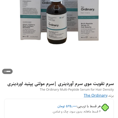
سرم تقویت موی سرم آوردینری |سرم مولتی پپتید اوردینری
The Ordinary Multi-Peptide Serum for Hair Density
برند:
The Ordinary
هر قسط با ترب‌پی:
۵۲۵٬۰۰۰
تومان
۴ قسط ماهانه. بدون سود، چک و ضامن.