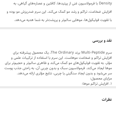
Density با فرمولاسیون غنی از پپتیدها، کافئین و عصاره‌های گیاهی، به
افزایش ضخامت، تراکم و رشد مو کمک می‌کند. این سرم ضدریزش مو بوده و
با تقویت فولیکول‌ها، موهایی سالم‌تر و پرپشت‌تر به شما هدیه می‌دهد.
مناسب برای انواع مو، بدون ایجاد چربی و سنگینی.
نقد و بررسی
سرم Multi-Peptide برند The Ordinary، یک محصول پیشرفته برای
افزایش تراکم و ضخامت موهاست. این سرم با استفاده از ترکیبات علمی و
مؤثر، به تقویت فولیکول‌های مو کمک می‌کند و ظاهری سالم‌تر و حجیم‌تر برای
موها ایجاد می‌کند. فرمولاسیون سبک و بدون چربی آن، به راحتی جذب پوست
سر می‌شود و بدون ایجاد سنگینی یا چربی، نتایج مؤثری ارائه می‌دهد.
مزایای محصول:
1. افزایش تراکم موها:
با ترکیبات فعال مانند پپتیدهای تقویت‌کننده، به بهبود حجم و تراکم مو کمک
می‌کند.
2. تقویت رشد مو:
نظرات
حاوی عصاره‌های مغذی و فناوری‌های پیشرفته برای تحریک فولیکول‌ها و
افزایش رشد مو.
3. فرمولاسیون سبک و جذب سریع: