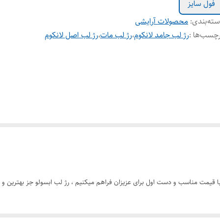
فول سایز
ته‌بندی
:
محصولات آرایشی
چسب‌ها :
رژ لب جامد لانکوم
،
رژ لب مات
،
رژ لب اصل لانکوم
ا با قیمت مناسب و دست اول برای عزیزان فراهم میکنیم ، رژ لب ابسولو جز بهترین