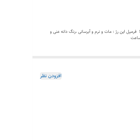
رژ لب حامد ومرطو‌ب کننده لانکوم مدل ل ابسولو رنگ ۱۹۶ French Touch کد کالا 62Y602 Lanćome L Absolu Rouge Derama Matte فرمپل این رژ : مات و نرم و آبرسانی ،رنگ دانه عنی و
افزودن نظر