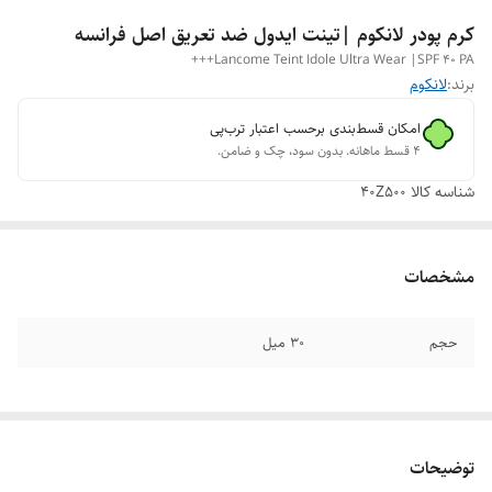
کرم پودر لانکوم |تینت ایدول ضد تعریق اصل فرانسه
Lancome Teint Idole Ultra Wear |SPF 40 PA+++
برند:
لانکوم
امکان قسط‌بندی برحسب اعتبار ترب‌پی
۴ قسط ماهانه. بدون سود، چک و ضامن.
شناسه کالا
40Z500
مشخصات
حجم
30 میل
توضیحات