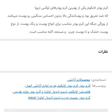
کرم پودر لانکوم یکی از بهترین کرم پودرهای لوکس اروپا
که ضد تعریق بود و پوسانندگی بالا بدون احساس سنگینی رو پوست میباشد
از ویژگی دیگه این کرم پودر مناسب برای انواع پوست و رنگ پوست ،از نوع
پوست خشک و تا پوست چرب و مستعد اکنه مناسب است
کرمی پودری که غنی شده با هیالورونیک اسید و 81%سرم مراقبت عز پوست
داراست و از سد دفاعی پوست در برابر آسیب های نور و آلودگی هوا می باشد
نظرات
با استفاده روز مره از این کرم پودر حس سنگینی روز ندارید
کرم پودر مات تینت ایدول اولترا برای شما عزیزان جلوه ای طبیعی روی پوست
شما به ارمغان میاورد
دسته‌بندی
:
محصولات آرایشی
برچسب‌ها :
کرم پودر
،
کرم پودر لانکوم
،
خرید لوازم آرایشی اصل
،
فاندیشن لانکوم،
،
تینت ایدول اولترا و
،
کرم پودر مات طبیعی
،
کرم پودر پوست چرب،
،
تینت ایدول اولترا wear