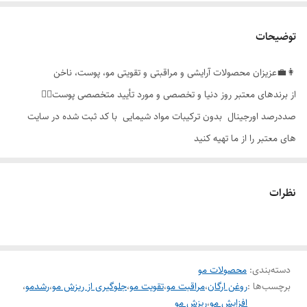
توضیحات
👩‍💼عزیزان محصولات آرایشی و مراقبتی و تقویتی مو، پوست، ناخن
از برندهای معتبر روز دنیا و تخصصی و مورد تأیید متخصصی پوست👩‍⚕️
صددرصد اورجینال بدون ترکیبات مواد شیمایی با کد ثبت شده در سایت
های معتبر را از ما تهیه کنید
ارتباط در واتساپ و تماس با ما
با شماره های
09123136216
09056623941
نظرات
021_44282948 دفتر فروش
ساعات مشاوره رایگان پاسخگوی تماس عزیزان ۹ صبح الی ۲۱ پشتیبانی همه
روزه
دسته‌بندی
:
محصولات مو
افزایش و رشد رویش مجدد مو
برچسب‌ها :
روغن ارگان
،
مراقبت مو
،
تقویت مو
،
جلوگیری از ریزش مو
،
رشدمو
،
روغن آرگان مراکشی مناسب موهای خشک و ضخیم Ogx Extra
افزایش مو
،
ریزش مو