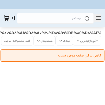
%D8%AA%D8%AE%D9%81%DB%8C%D9%81%20%D8%A7%D8%B2%20%D8%B9%DB%8C%D8%AF%20%D8%AA%D8%A7%20%D8%B9%DB%8C%D8%AF
پربازدیدترین
برندها
دسته‌بندی
فقط محصولات موجود
کالایی در این صفحه موجود نیست