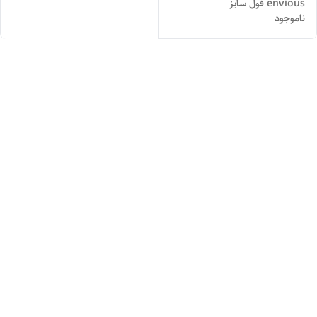
envious فول سایز
ناموجود