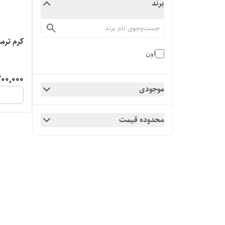
برند
کرم ترم
اون
200,000
موجودی
محدوده قیمت