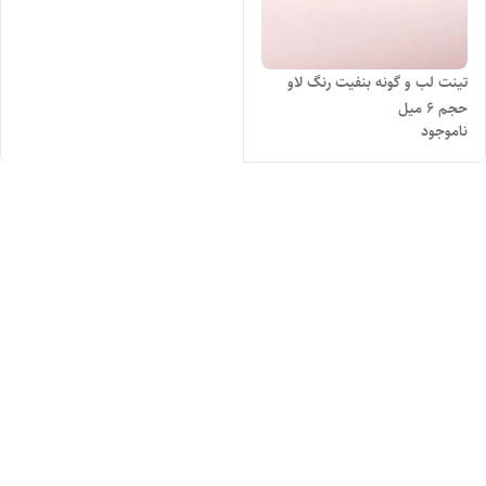
تینت لب و گونه بنفیت رنگ لاو
حجم ۶ میل
ناموجود