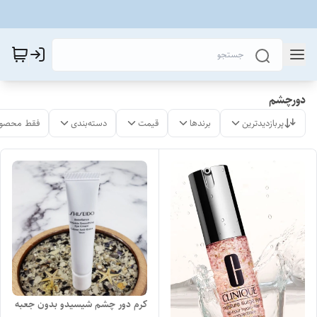
دورچشم
پربازدیدترین
برندها
قیمت
دسته‌بندی
فقط محصول
کرم دور چشم شیسیدو بدون جعبه