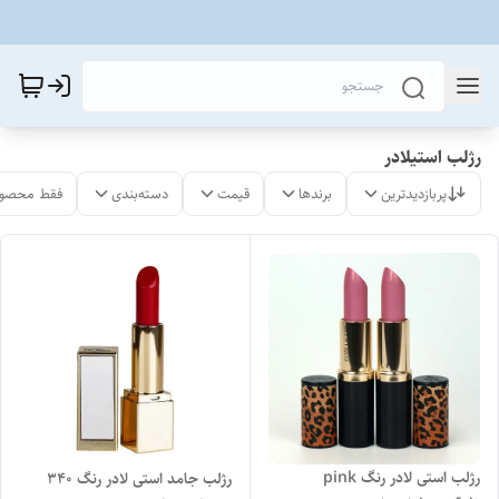
رژلب استیلادر
پربازدیدترین
برندها
قیمت
دسته‌بندی
فقط محصول
رژلب استی لادر رنگ pink
رژلب جامد استی لادر رنگ 340