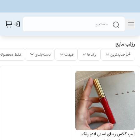
رژلب مایع
جدیدترین
برندها
قیمت
دسته‌بندی
فقط محصولات
لیپ گلاس زیبای استی لادر رنگ