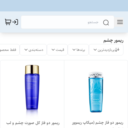
ریمور چشم
پربازدیدترین
برندها
قیمت
دسته‌بندی
فقط محصول
ریمور دو فاز چشم (میکاپ ریموور
ریمور دو فاز کل صورت چشم و لب