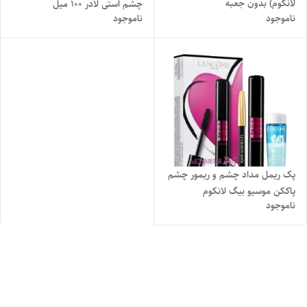
لانکوم) بدون جعبه
چشم استی لادر ۱۰۰ میل
ناموجود
ناموجود
پک ریمل مداد چشم و ریمور چشم
پاککن موسیو بیگ لانکوم
ناموجود