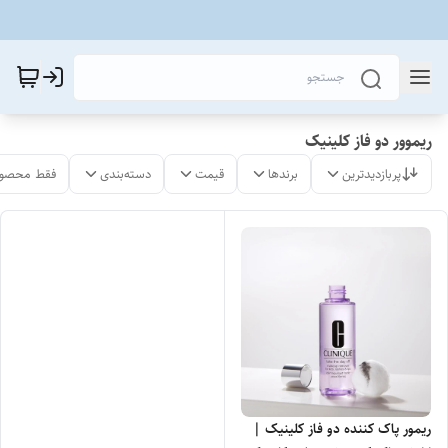
ریموور دو فاز کلینیک
پربازدیدترین
برندها
قیمت
دسته‌بندی
فقط محصول
ریمور پاک کننده دو فاز کلینیک |