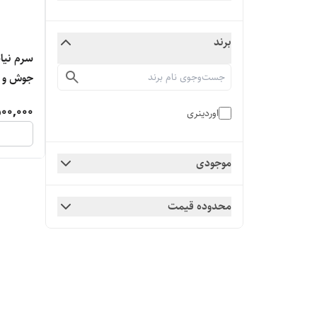
برند
سرم نیا
جوش و 
00,000
اوردینری
موجودی
محدوده قیمت