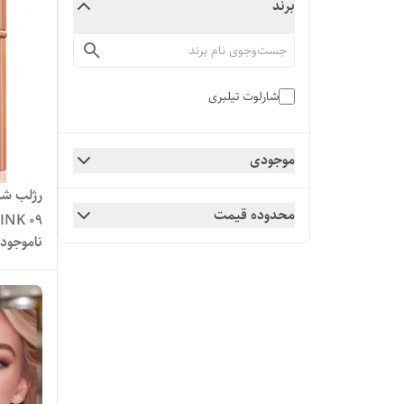
برند
شارلوت تیلبری
موجودی
رژلب شا
محدوده قیمت
PINK 09 با جع
ناموجود