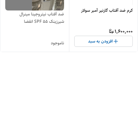
کرم ضد آفتاب گارنیر آمبر سولار
ضد آفتاب نیتروجینا مینرال
شیرزینک SPF 55 انقضا
۲۰۲۶/۵حجم 88 میل
1,600,000
افزودن به سبد
ناموجود