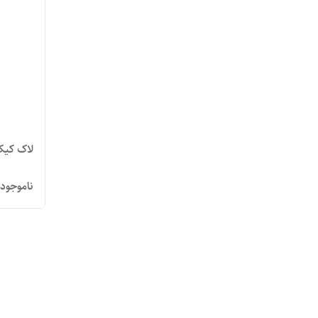
لاک کیکو پاور پرو فول سایز می
ناموجود