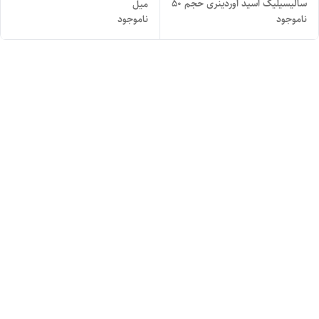
سالیسیلیک اسید اوردینری حجم ۵۰
میل
ناموجود
ناموجود
میل