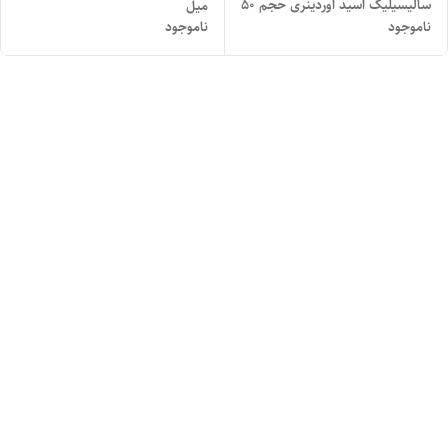
سالیسیلیک اسید اوردینری حجم ۵۰
میل
ناموجود
ناموجود
میل