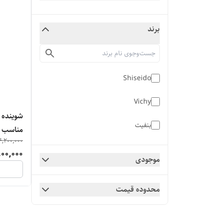
برند
Shiseido
Vichy
شوینده 
بنفیت
مناسب 
4,200,000
00,000
موجودی
محدوده قیمت