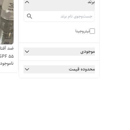
برند
نیتروجینا
ضد آفتا
موجودی
SPF 55 انقضا ۲۰۲۶/۵حجم 88 می
ناموجود
محدوده قیمت