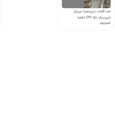
ضد آفتاب نیتروجینا مینرال
شیرزینک SPF 55 انقضا
ناموجود
۲۰۲۶/۵حجم 88 میل